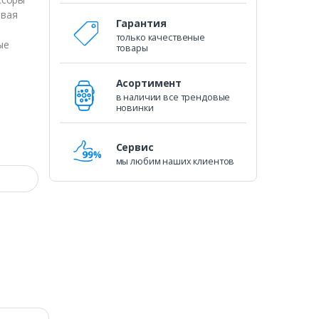
овая
Гарантия
только качественые
ые
товары
Асортимент
в наличии все трендовые
новинки
Сервис
мы любим наших клиентов