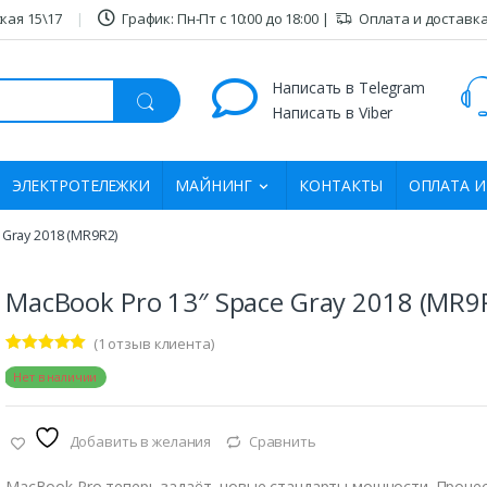
кая 15\17
График: Пн-Пт c 10:00 дo 18:00 |
Оплата и доставк
Написать в Telegram
Написать в Viber
ЭЛЕКТРОТЕЛЕЖКИ
МАЙНИНГ
КОНТАКТЫ
ОПЛАТА И
 Gray 2018 (MR9R2)
MacBook Pro 13″ Space Gray 2018 (MR9
(
1
отзыв клиента)
Рейтинг
1
:
Нет в наличии
5.00
из 5
на основе
опроса
пользовател
Добавить в желания
Сравнить
я
MacBook Pro теперь задаёт новые стандарты мощности. Проце