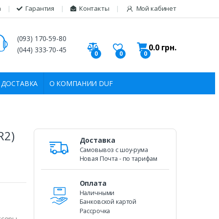
а
Гарантия
Контакты
Мой кабинет
(093) 170-59-80
0.0
грн.
(044) 333-70-45
0
0
0
 ДОСТАВКА
О КОМПАНИИ DUF
R2)
Доставка
Самовывоз c шоу-рума
Новая Почта - по тарифам
Оплата
Наличными
Банковской картой
Рассрочка
ссоры