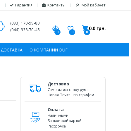
а
Гарантия
Контакты
Мой кабинет
(093) 170-59-80
0.0
грн.
(044) 333-70-45
0
0
0
 ДОСТАВКА
О КОМПАНИИ DUF
Доставка
Самовывоз c шоу-рума
Новая Почта - по тарифам
Оплата
Наличными
Банковской картой
Рассрочка