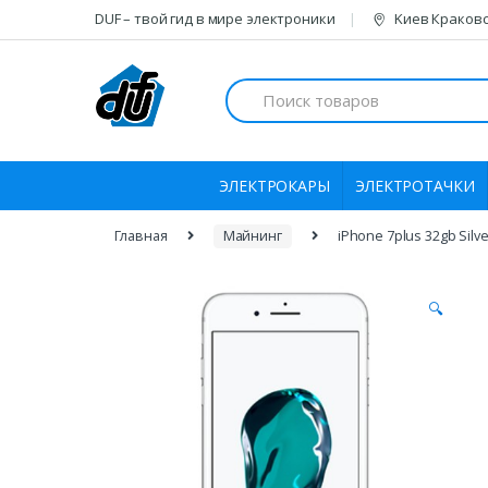
Skip
Skip
DUF – твой гид в мире электроники
Kиeв Краковс
to
to
navigation
content
Search
for:
ЭЛЕКТРОКАРЫ
ЭЛЕКТРОТАЧКИ
Главная
Майнинг
iPhone 7plus 32gb Silve
🔍
Наличие