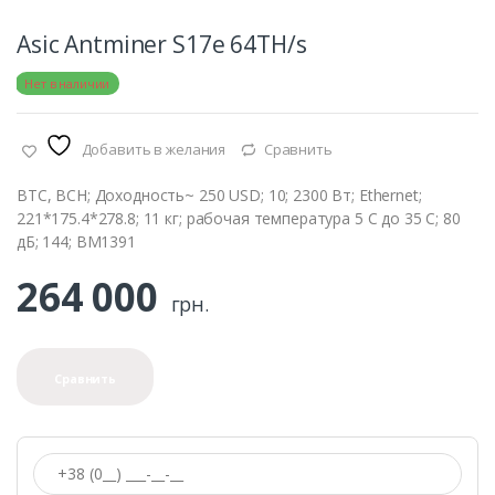
Asic Antminer S17e 64TH/s
е:
Нет в наличии
Добавить в желания
Сравнить
BTC, BCH; Доходность~ 250 USD; 10; 2300 Вт; Ethernet;
221*175.4*278.8; 11 кг; рабочая температура 5 С до 35 С; 80
дБ; 144; BM1391
264 000
грн.
Сравнить