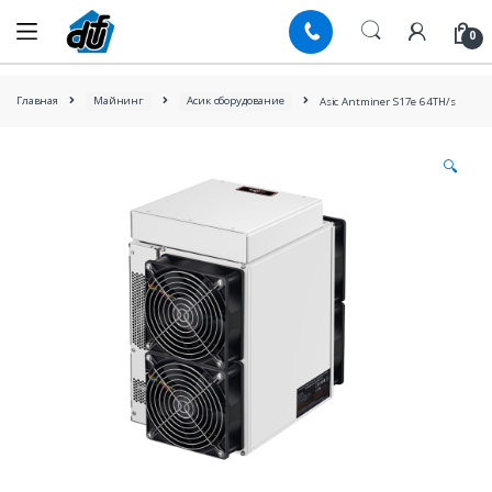
Skip
Skip
to
to
0
navigation
content
Главная
Майнинг
Асик оборудование
Asic Antminer S17e 64TH/s
🔍