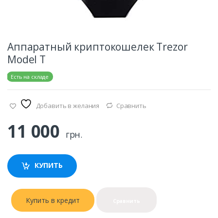
Аппаратный криптокошелек Trezor
Model T
е:
Есть на складе
Добавить в желания
Сравнить
11 000
грн.
КУПИТЬ
Купить в кредит
Сравнить