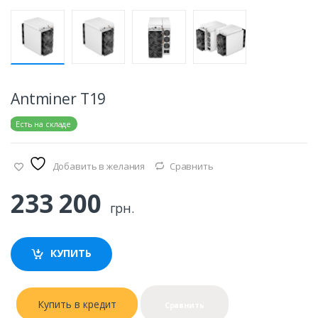
Antminer T19
е:
Есть на складе
Добавить в желания
Сравнить
233 200
грн.
КУПИТЬ
Купить в кредит
Сравнить