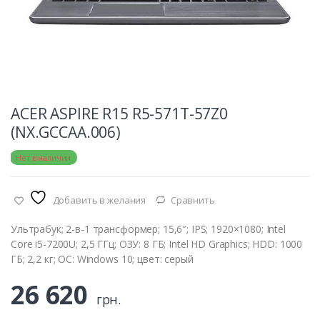
ACER ASPIRE R15 R5-571T-57Z0
(NX.GCCAA.006)
е:
Нет в наличии
Добавить в желания
Сравнить
Ультрабук; 2-в-1 трансформер; 15,6″; IPS; 1920×1080; Intel
Core i5-7200U; 2,5 ГГц; ОЗУ: 8 ГБ; Intel HD Graphics; HDD: 1000
ГБ; 2,2 кг; ОС: Windows 10; цвет: серый
26 620
грн.