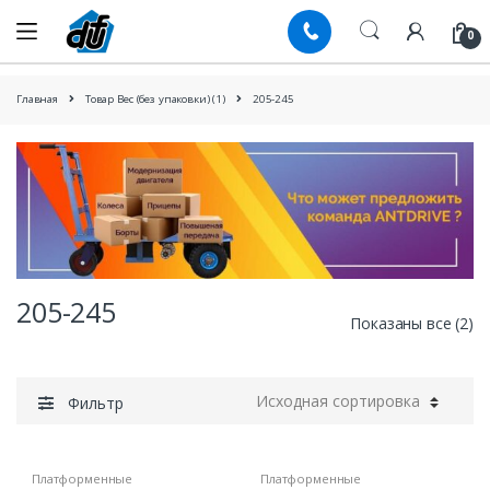
Skip
Skip
to
to
0
navigation
content
Главная
Товар Вес (без упаковки) (1)
205-245
205-245
Показаны все (2)
Фильтр
Платформенные
Платформенные