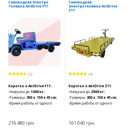
Электротележки
,
Погрузчики,
Электротележки
,
Погрузчики,
Самоходная Электро
Самоходная
штабелеры, гидравлические
штабелеры, гидравлические
Тележка AntDrive F11
Электротележка AntDrive
тележки
,
Погрузчики,
тележки
,
Погрузчики,
Электрические тележки
,
Электрические тележки
,
Z11
электрокары
электрокары
(2)
(4)
Оценка
Оценка
4.75
4.50
из 5
из 5
Коротко о
AntDrive F11:
Коротко о
AntDrive Z11:
-Нагрузка до
1000 кг;
-Нагрузка до
2000 кг;
-Размеры:
300 х 150 х 45 см;
-Размеры:
300 х 150 х 45 см;
-Время работы от одного
-Время работы от одного
заряда:
8ч;
заряда:
8ч;
-Запас хода:
90 км;
-Запас хода:
90 км;
–
Двигатель
: 800W.
–
Двигатель
: 800W.
216 480
грн.
161 040
грн.