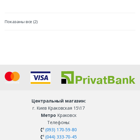
Внимание!
Внимание!
Доступна модернизация
Доступна модернизация
оборудования под ваши
оборудования под ваши
цели !
цели !
Показаны все (2)
Дисконт на ОПТ до 5%
Дисконт на ОПТ до 5%
Наличие товара в Украине –
уточняйте у оператора, в чате
или по номеру телефона в
шапке сайта.
Центральный магазин:
г. Киев Краковская 15\17
Метро
Краковск
Телефоны:
(093) 170-59-80
(044) 333-70-45