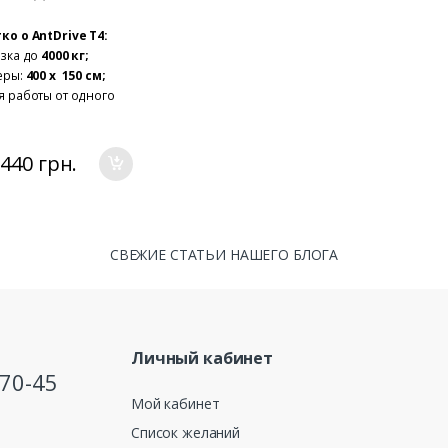
 5
ко о
AntDrive T4:
узка до
4000 кг;
еры:
400 х 150 см;
я работы от одного
а:
8ч;
 хода:
400 км;
атель
: 3
0
00W.
 440
грн.
ание!
пна модернизация
дования под ваши
СВЕЖИЕ СТАТЬИ НАШЕГО БЛОГА
нт на ОПТ до 5%
Личный кабинет
-70-45
Мой кабинет
Список желаний