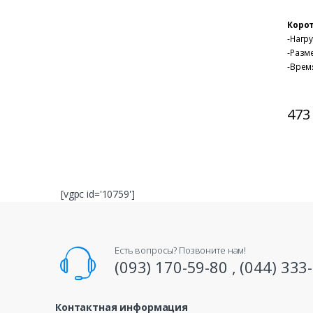
Оценка
4.50
из
Корот
-Нагр
-Разм
-Врем
заряд
-Запас
–
Двиг
473
Вним
Досту
обору
цели !
Диско
[vgpc id='10759']
Есть вопросы? Позвоните нам!
(093) 170-59-80 , (044) 333
Контактная информация