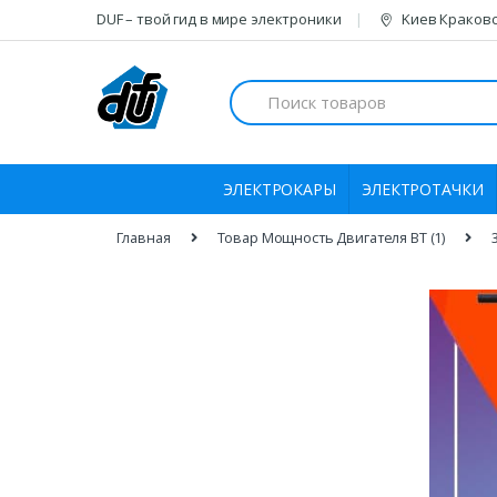
Skip
Skip
DUF – твой гид в мире электроники
Kиeв Краковс
to
to
navigation
content
Search
for:
ЭЛЕКТРОКАРЫ
ЭЛЕКТРОТАЧКИ
Главная
Товар Мощность Двигателя ВТ (1)