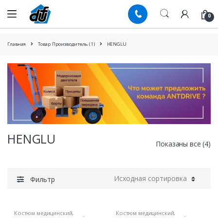
Skip
Skip
to
to
0
navigation
content
Главная
Товар Производитель (1)
HENGLU
HENGLU
Показаны все (4)
Фильтр
Костюм медицинский
,
Костюм медицинский
,