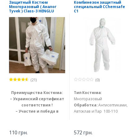
Медицинская одежда и обувь
Медицинская одежда и обувь
Защитный Костюм
Комбинезон защитный
Многоразовый ( Аналог
специальный CChemsafe
Tyvek ) Class-3 HENGLU
C1
(21)
(0)
Оценка
0
4.48
из 5
o
Преимущества Костюма:
Тип Костюма:
u
t
– Украинский сертификат
Многоразовый
o
f
соответствия !
Обработка:
Антисептиками,
5
– Участие и победа в
Автоклав и Пар 100-110
тендерах на более 10.000
градусов
шт
Размеры:
от 160 см до 190 см
– Надёжная Защита Тела
( 3 размера )
110
грн.
572
грн.
от проникновения Вирусов
Сертификат
: Стандарт EN